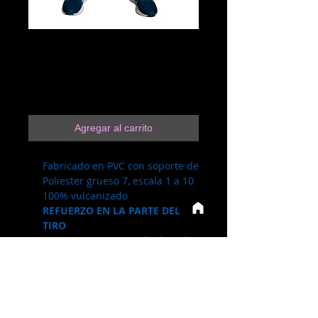
3.3.3 Pantalón UR
Negro
Precio
$190.00
Agregar al carrito
Fabricado en PVC con soporte de
Poliester grueso 7, escala 1 a 10
100% vulcanizado
REFUERZO EN LA PARTE DEL
TIRO
Resorte en cintura sellado a alta
frecuencia.
Sirven para trabajo pesado
Descuentos por Mayoreo