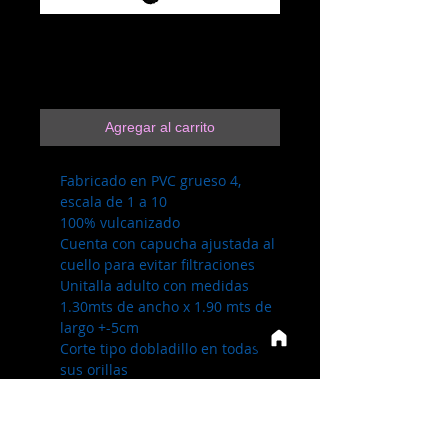
2.3.23 Rosa N
Precio
$139.00
Agregar al carrito
Fabricado en PVC grueso 4,
escala de 1 a 10
100% vulcanizado
Cuenta con capucha ajustada al
cuello para evitar filtraciones
Unitalla adulto con medidas
1.30mts de ancho x 1.90 mts de
largo +-5cm
Corte tipo dobladillo en todas
sus orillas
No es bolsa de plastico, no es
chino, no es desechable
Ideal para promocionales o