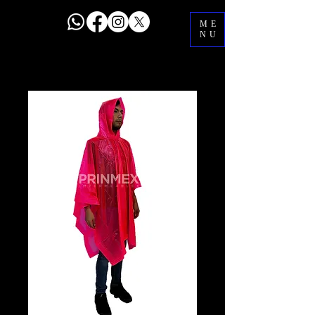
ME
NU