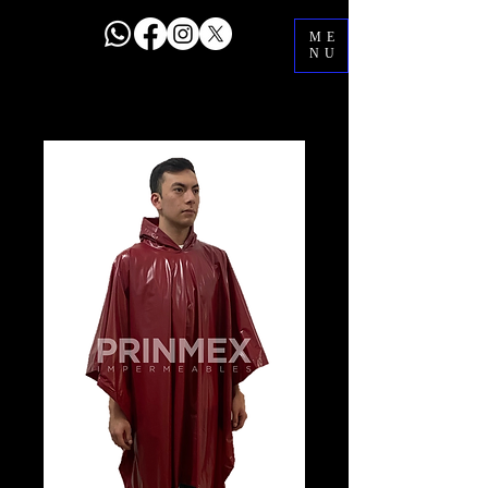
ME
NU