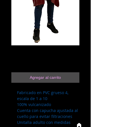
2.3.16 Vino
Precio
$110.00
Agregar al carrito
Fabricado en PVC grueso 4,
escala de 1 a 10
100% vulcanizado
Cuenta con capucha ajustada al
cuello para evitar filtraciones
Unitalla adulto con medidas