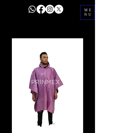
ME
NU