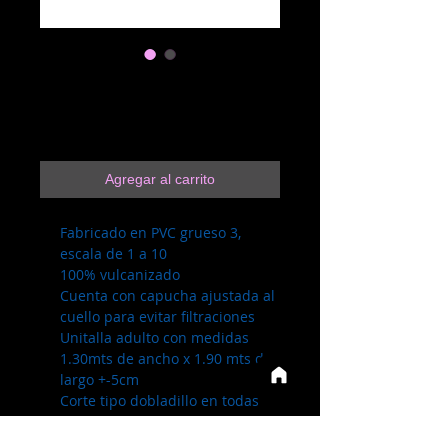
2.3.30 Morado
Precio
$100.00
Agregar al carrito
Fabricado en PVC grueso 3,
escala de 1 a 10
100% vulcanizado
Cuenta con capucha ajustada al
cuello para evitar filtraciones
Unitalla adulto con medidas
1.30mts de ancho x 1.90 mts de
largo +-5cm
Corte tipo dobladillo en todas
sus orillas
No es bolsa de plastico, no es