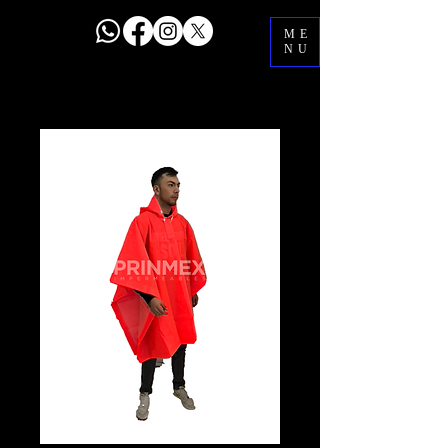
ME
NU