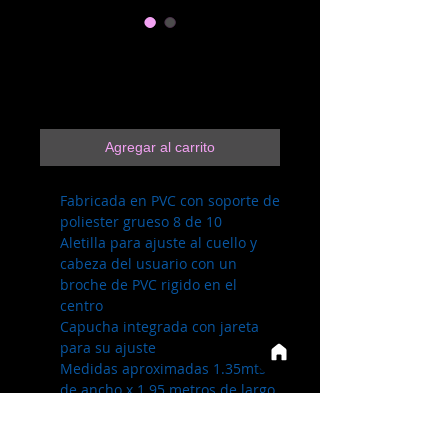
3.1.14 Nar N
Precio
$250.00
Agregar al carrito
Fabricada en PVC con soporte de
poliester grueso 8 de 10
Aletilla para ajuste al cuello y
cabeza del usuario con un
broche de PVC rigido en el
centro
Capucha integrada con jareta
para su ajuste
Medidas aproximadas 1.35mts
de ancho x 1.95 metros de largo
+- 5cm
Totalmente vulcanizada en