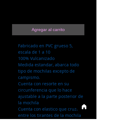
Precio
$99.00
Agregar al carrito
Fabricado en PVC grueso 5,
escala de 1 a 10
100% Vulcanizado
Medida estandar, abarca todo
tipo de mochilas excepto de
campismo.
Cuenta con resorte en su
circunferencia que lo hace
ajustable a la parte posterior de
la mochila
Cuenta con elastico que cruza
entre los tirantes de la mochila
para evitar que se desprenda
Reflejante de alta reflectividad
de 2 pulgadas en forma