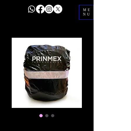
ME
NU
4.2 Cubremochila n-
plata