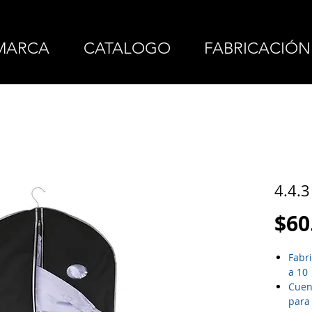
MARCA
CATALOGO
FABRICACIÓN
4.4.
$60
Fabr
a 10
Cuen
para 