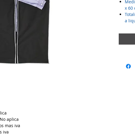
Medi
x 60
Tota
a li
lica
No aplica
os mas iva
s iva