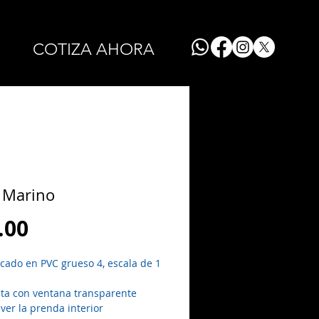
COTIZA AHORA
3 Marino
Precio
.00
icado en PVC grueso 4, escala de 1
ta con ventana transparente
ver la prenda interior