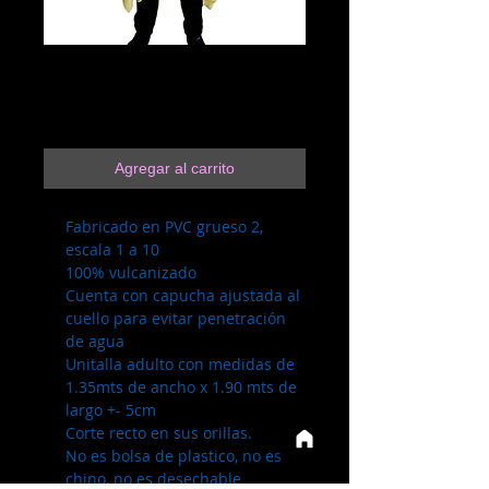
2.2.3 Amarillo
Precio
$79.00
Agregar al carrito
Fabricado en PVC grueso 2,
escala 1 a 10
100% vulcanizado
Cuenta con capucha ajustada al
cuello para evitar penetración
de agua
Unitalla adulto con medidas de
1.35mts de ancho x 1.90 mts de
largo +- 5cm
Corte recto en sus orillas.
No es bolsa de plastico, no es
chino, no es desechable