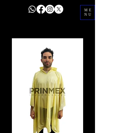
ME
NU