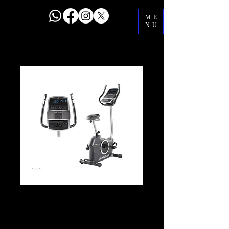
ME
NU
4.6.6 Bicicleta fija
Precio
$10,000.00